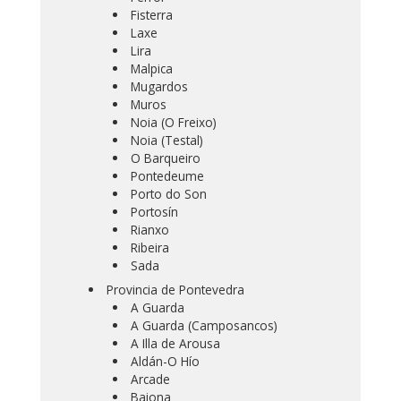
Fisterra
Laxe
Lira
Malpica
Mugardos
Muros
Noia (O Freixo)
Noia (Testal)
O Barqueiro
Pontedeume
Porto do Son
Portosín
Rianxo
Ribeira
Sada
Provincia de Pontevedra
A Guarda
A Guarda (Camposancos)
A Illa de Arousa
Aldán-O Hío
Arcade
Baiona