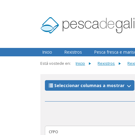
2.3.0
Inicio
Rexistros
Pesca fresca e mari
Está vostede en:
Inicio
Rexistros
Rex
Seleccionar columnas a mostrar