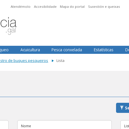
Atendémolo
Accesibilidade
Mapa do portal
Suxestión e queixas
squeo
Acuicultura
Pesca conxelada
Estatísticas
D
istro de buques pesqueiros
Lista
Se