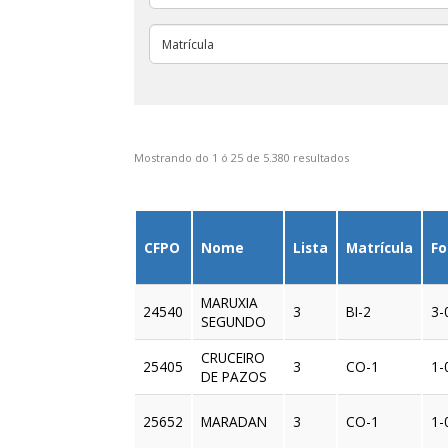
Mostrando do 1 ó 25 de 5.380 resultados
CFPO
Nome
Lista
Matrícula
Fo
MARUXIA
24540
3
BI-2
3-
SEGUNDO
CRUCEIRO
25405
3
CO-1
1-
DE PAZOS
25652
MARADAN
3
CO-1
1-