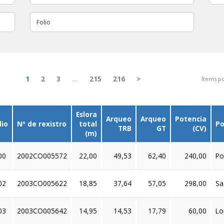
1
2
3
…
215
216
>
Ítems po
Eslora
Arqueo
Arqueo
Potencia
lio
Nº de rexistro
total
Po
TRB
GT
(CV)
(m)
00
2002CO005572
22,00
49,53
62,40
240,00
Po
02
2003CO005622
18,85
37,64
57,05
298,00
Sa
03
2003CO005642
14,95
14,53
17,79
60,00
Lo