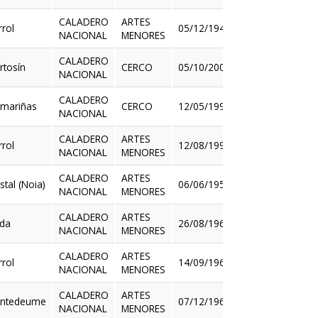
CALADERO
ARTES
rrol
05/12/1944
NACIONAL
MENORES
Ver
CALADERO
rtosín
CERCO
05/10/2000
NACIONAL
Ver
CALADERO
mariñas
CERCO
12/05/1998
NACIONAL
Ver
CALADERO
ARTES
rrol
12/08/1999
NACIONAL
MENORES
Ver
CALADERO
ARTES
stal (Noia)
06/06/1955
NACIONAL
MENORES
Ver
CALADERO
ARTES
da
26/08/1963
NACIONAL
MENORES
Ver
CALADERO
ARTES
rrol
14/09/1965
NACIONAL
MENORES
Ver
CALADERO
ARTES
ntedeume
07/12/1965
NACIONAL
MENORES
Ver