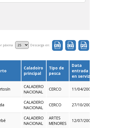
r páxina
Descarga en:
Data
Caladoiro
Tipo de
rto
entrada
Detalle
principal
pesca
en servizo
CALADERO
rtosín
CERCO
11/04/2000
NACIONAL
Ver
CALADERO
da
CERCO
27/10/2002
NACIONAL
Ver
CALADERO
ARTES
rbé
12/07/2003
NACIONAL
MENORES
Ver