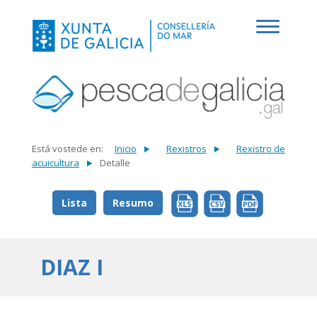
Está vostede en:
Inicio
Rexistros
Rexistro de
acuicultura
Detalle
Lista
Resumo
DIAZ I