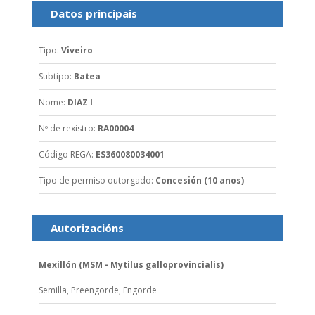
Datos principais
Tipo
:
Viveiro
Subtipo
:
Batea
Nome
:
DIAZ I
Nº de rexistro
:
RA00004
Código REGA
:
ES360080034001
Tipo de permiso outorgado
:
Concesión (10 anos)
Autorizacións
Mexillón (MSM - Mytilus galloprovincialis)
Semilla,
Preengorde,
Engorde