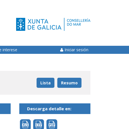
e interese
Iniciar sesión
Lista
Resumo
Descarga detalle en: