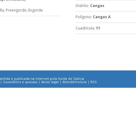
Distrito
:
Cangas
lla,
Preengorde,
Engorde
Polígono
:
Cangas A
Cuadrícula
:
11
ntida e publicada na internet pola Xunta de Galicia
|
Suxestións e queixas
|
Aviso legal
|
Atendémolo/a
|
RSS