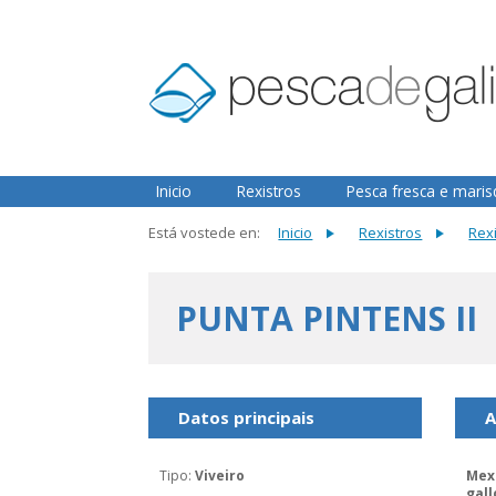
2.3.0
Inicio
Rexistros
Pesca fresca e mari
Está vostede en:
Inicio
Rexistros
Rexi
PUNTA PINTENS II
Datos principais
A
Tipo
:
Viveiro
Mexi
gall