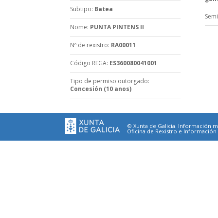
Subtipo
:
Batea
Semi
Nome
:
PUNTA PINTENS II
Nº de rexistro
:
RA00011
Código REGA
:
ES360080041001
Tipo de permiso outorgado
:
Concesión (10 anos)
© Xunta de Galicia. Información ma
Oficina de Rexistro e Información