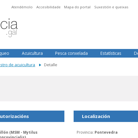
Atendémolo
Accesibilidade
Mapa do portal
Suxestión e queixas
squeo
Acuicultura
Pesca conxelada
Estatísticas
D
stro de acuicultura
Detalle
utorizacións
Localización
llón (MSM - Mytilus
Provincia
:
Pontevedra
oprovincialis)