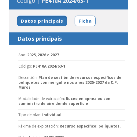
Código |
PE410A 2024/63-1
Datos principais
Ficha
Datos principais
Ano
:
2025, 2026 e 2027
Código
:
PE410A 2024/63-1
Descrición
:
Plan de xestión de recursos específicos de
poliquetos con mergullo nos anos 2025-2027 da C.P.
Muros
Modalidade de extracción
:
Buceo en apnea ou con
suministro de aire dende superficie
Tipo de plan
:
Individual
Réxime de explotación
:
Recurso específico: poliquetos.