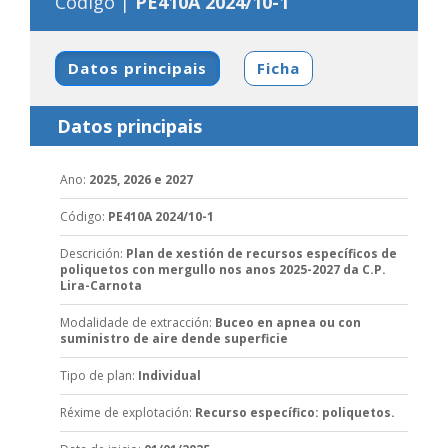
Código |
PE410A 2024/10-1
Datos principais
Ficha
Datos principais
Ano
:
2025, 2026 e 2027
Código
:
PE410A 2024/10-1
Descrición
:
Plan de xestión de recursos específicos de
poliquetos con mergullo nos anos 2025-2027 da C.P.
Lira-Carnota
Modalidade de extracción
:
Buceo en apnea ou con
suministro de aire dende superficie
Tipo de plan
:
Individual
Réxime de explotación
:
Recurso específico: poliquetos.