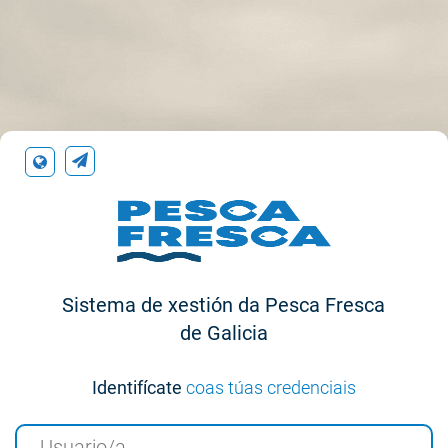
CAS
Contacto
-
Xunta
de
Sistema de xestión da Pesca Fresca
de Galicia
Galicia
Identifícate
coas túas credenciais