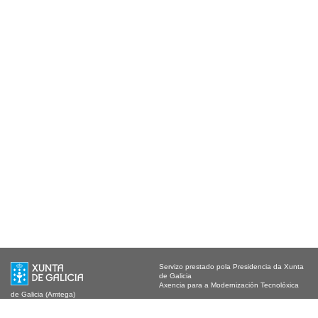
Servizo prestado pola Presidencia da Xunta
de Galicia
Axencia para a Modernización Tecnolóxica
de Galicia (Amtega)
información de contacto: